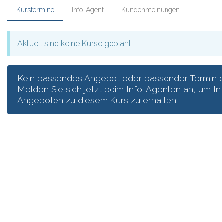
Kurstermine
Info-Agent
Kundenmeinungen
Aktuell sind keine Kurse geplant.
Kein passendes Angebot oder passender Termin 
Melden Sie sich jetzt beim Info-Agenten an, um I
Angeboten zu diesem Kurs zu erhalten.