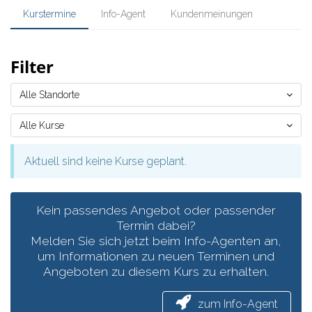
Kurstermine
Info-Agent
Kundenmeinungen
Filter
Alle Standorte
Alle Kurse
Aktuell sind keine Kurse geplant.
Kein passendes Angebot oder passender
Termin dabei?
Melden Sie sich jetzt beim Info-Agenten an,
um Informationen zu neuen Terminen und
Angeboten zu diesem Kurs zu erhalten.
zum Info-Agent